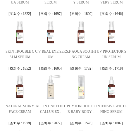
UA SERUM
SERUM
Y SERUM
VERY SERUM
[
조회수 : 1822
]
[
조회수 : 1697
]
[
조회수 : 1809
]
[
조회수 : 1646
]
SKIN TROUBLE C
C.V REAL EYE SER
S.F AQUA SOOTHI
UV PROTECTOR S
ALM SERUM
UM
NG CREAM
UN SERUM
[
조회수 : 1852
]
[
조회수 : 1605
]
[
조회수 : 1732
]
[
조회수 : 1718
]
NATURAL SHINY
ALL IN ONE FOOT
PHYTONCIDE FO
INTENSIVE WHITE
FACE CREAM
CALLUS EX..
R BABY BODY ..
NING SERUM
[
조회수 : 1959
]
[
조회수 : 2077
]
[
조회수 : 1578
]
[
조회수 : 1607
]