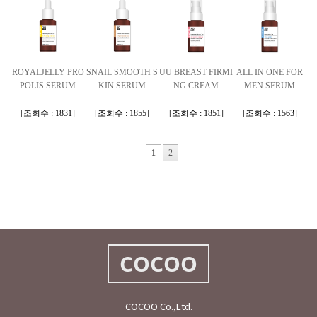
ROYALJELLY PRO
SNAIL SMOOTH S
UU BREAST FIRMI
ALL IN ONE FOR
POLIS SERUM
KIN SERUM
NG CREAM
MEN SERUM
[
조회수 : 1831
]
[
조회수 : 1855
]
[
조회수 : 1851
]
[
조회수 : 1563
]
1
2
COCOO
COCOO Co.,Ltd.