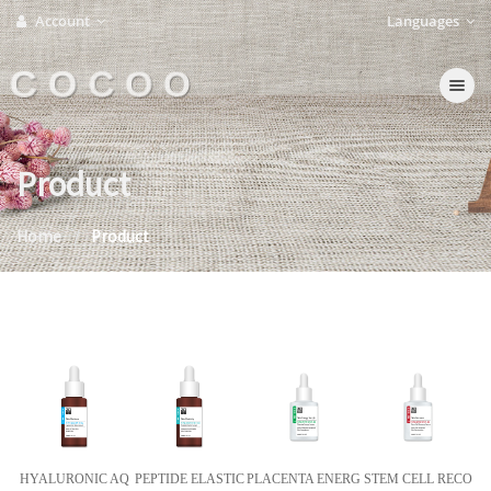
Account
Languages
C O C O O
Toggle na
Product
Home
Product
HYALURONIC AQ
PEPTIDE ELASTIC
PLACENTA ENERG
STEM CELL RECO